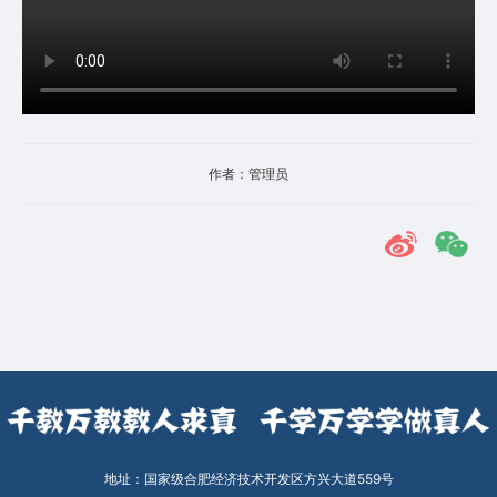
设
置
二
级
作者：管理员
学
院
招
生
网
教
务
地址：国家级合肥经济技术开发区方兴大道559号