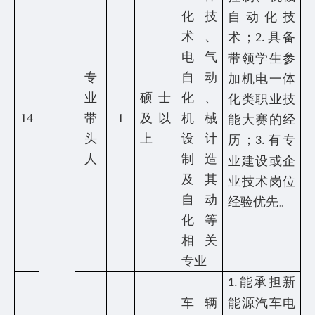
化技
自动化技
术、
术；
具备
2.
电气
带领学生参
专
自动
加机电一体
业
硕士
化、
化类职业技
14
带
1
及以
机械
能大赛的经
头
上
设计
历；
有专
3.
人
制造
业建设或企
及其
业技术岗位
自动
经验优先。
化等
相关
专业
能承担新
1.
车辆
能源汽车电