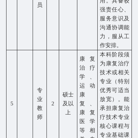
用。具备较
员
强责任心、
服务意识及
沟通协调能
力，服从工
作安排。
本科阶段须
康复
为康复治疗
治疗
技术或相关
学、
专业（特别
运动
专
优秀可适当
硕士
康
业
放宽）。能
5
2
及以
复、
教
承担康复治
上
康复
师
疗技术专业
医学
核心课程与
等相
专业基础课