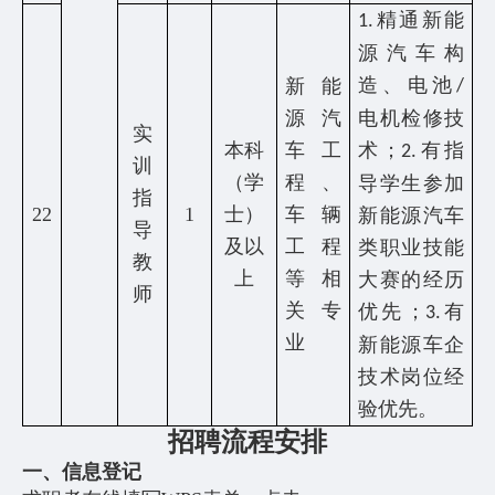
精通新能
1.
源汽车构
造、电池
新能
/
源汽
电机检修技
实
本科
车工
术；
有指
2.
训
（学
程、
导学生参加
指
22
1
士）
车辆
新能源汽车
导
及以
工程
类职业技能
教
上
等相
大赛的经历
师
关专
优先；
有
3.
业
新能源车企
技术岗位经
验优先。
招聘流程安排
一、信息登记