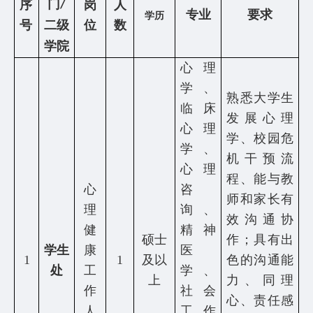
门
序
岗
人
/
况
专业
要求
学历
号
二级
位
数
机
学院
心理
构
学、
设
熟悉大学生
临床
发展心理
置
心理
学、校园危
学、
二
机干预流
心理
程、能与教
级
心
咨
师和家长有
学
理
询、
效沟通协
健
精神
院
硕士
作；具有出
学生
康
医
1
1
及以
色的沟通能
招
处
工
学、
上
力、同理
作
社会
生
心、责任感
人
工作