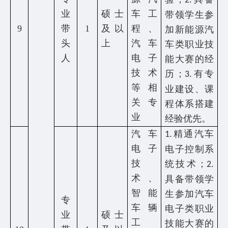
2.
业
硕士
车工
带领学生参
9
带
1
及以
程、
加新能源汽
头
上
汽车
车类职业技
人
电子
能大赛的经
技术
历；
有专
3.
等相
业建设、课
关专
程体系搭建
业
经验优先。
汽车
精通汽车
1.
电子
电子控制系
技
统技术；
2.
术、
具备带领学
智能
生参加汽车
专
车辆
电子类职业
业
硕士
工
技能大赛的