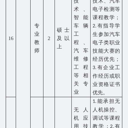
技
技术、汽车
术、
电子检测等
智能
课程教学；
专
车辆
有指导学
2.
硕士
业
工
生参加汽车
16
2
及以
教
程、
电子类职业
上
师
汽车
技能大赛的
维修
经历优先；
工程
有企业工
3.
等相
作经历或职
关专
业资格证书
业
优先。
能承担无
1.
无人
人机操控、
机应
调试等课程
用技
教学；
有
2.