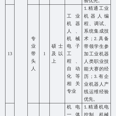
验优先。
精通工业
1.
工业
机器人编
机器
程、调试、
人、
系统集成技
专
机械
术；
具备
2.
业
硕士
电子
带领学生参
13
带
1
及以
工
加工业机器
头
上
程、
人类职业技
人
自动
能大赛的经
化等
历；
有企
3.
相关
业机器人产
专业
线运维经验
优先。
机电
精通机电
1.
一体
控制、机械