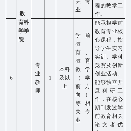
关专
程的教学工
业
教
作。
育科
能承担学前
学学
教育专业核
学前
院
心课程，指
教
导学生实习
育、
实训、学科
教育
专
竞赛及创新
本科
教学
业
创业活动。
6
1
及以
（学
教
能够独立开
上
前方
师
展科研工
向）
作，在核心
等相
期刊发过学
关专
前教育相关
业
论文者优