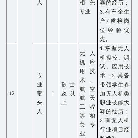
人
相关
赛的经历；
专业
有车企生
3.
产
质检岗
/
位经验优
先。
掌握无人
1.
无人
机操控、调
机应
试、应用技
用技
专
术；
具备
2.
术、
业
硕士
带领学生参
航空
12
带
1
及以
加无人机类
航天
头
上
职业技能大
工程
人
赛的经历；
等相
有无人机
3.
关专
行业项目经
业