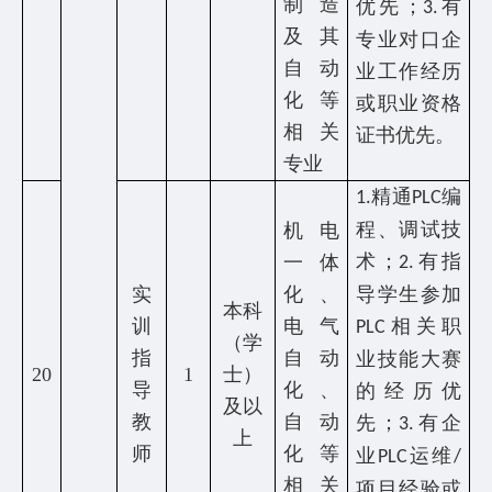
制造
优先；
有
3.
及其
专业对口企
自动
业工作经历
化等
或职业资格
相关
证书优先。
专业
精通
编
1.
PLC
程、调试技
机电
术；
有指
一体
2.
实
化、
导学生参加
本科
训
电气
相关职
PLC
（学
指
自动
业技能大赛
20
1
士）
导
化、
的经历优
及以
教
自动
先；
有企
3.
上
师
化等
业
运维
PLC
/
相关
项目经验或