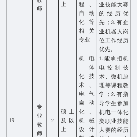
上
程、
业技能大赛
师
自动
的经历优
化等
先；
有企
3.
相关
业机器人岗
专业
位工作经历
优先。
机电
能承担机
1.
一体
电控制技
化技
术、微机原
术、
理等课程教
电气
学；
有指
2.
自动
导学生参加
专
硕士
化、
机电一体化
业
19
2
及以
机械
类职业技能
教
上
设计
大赛的经历
师