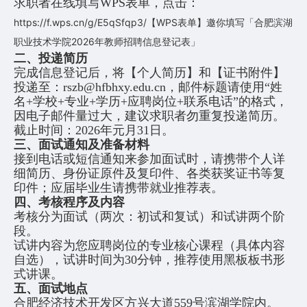
求职者在线填写WPS表单，点击：
https://f.wps.cn/g/E5qSfqp3/【WPS表单】邀你填写「合肥滨湖
职业技术学院2026年教师招聘信息登记表」
二、投递简历
完成信息登记后，将【个人简历】和【证书附件】
投递至：rszb@hfbhxy.edu.cn，邮件标题请使用“姓
名+学校+专业+学历+应聘岗位+联系电话”的格式，
因电子邮件量过
大，建议求职者勿重复投递简历。
截止时间：2026年元月31日。
三、面试通知及准备材料
接到电话或短信通知来参加面试时，请携带个人详
细简历、身份证原件及复印件、各类获奖证书等复
印件；应届毕业生请携带就业推荐表。
四、考核程序及内容
考核分为面试（两次：初试和复试）和试讲两个阶
段。
试讲内容为您应聘岗位的专业核心课程（具体内容
自选），试讲时间为30分钟，推荐使用黑板板书形
式讲课。
五、面试地点
合肥经济技术开发区方兴大道559号滨湖学院内。