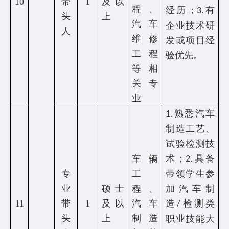
10
带
1
及以
程、
经历；
有
3.
头
上
汽车
企业技术研
人
维修
发或项目经
工程
验优先。
等相
关专
业
熟悉汽车
1.
制造工艺、
试验检测技
术；
具备
车辆
2.
专
工
带领学生参
业
硕士
程、
加汽车制
11
带
1
及以
汽车
造
检测类
/
头
上
制造
职业技能大