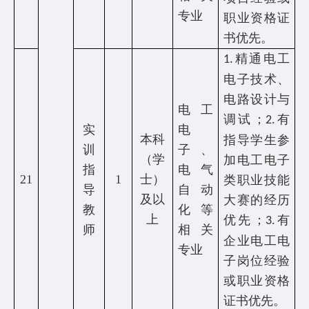
专业
职业资格证
书优先。
精通电工
1.
电子技术、
电路设计与
电工
调试；
有
2.
实
电
本科
指导学生参
训
子、
（学
加电工电子
指
电气
21
1
士）
类职业技能
导
自动
及以
大赛的经历
教
化等
上
优先；
有
3.
师
相关
企业电工电
专业
子岗位经验
或职业资格
证书优先。