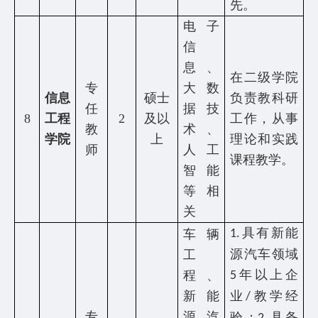
先。
电子
信
息、
在二级学院
专
大数
信息
硕士
负责教科研
任
据技
8
工程
2
及以
工作，从事
教
术、
学院
上
理论和实践
师
人工
课程教学。
智能
等相
关
具有新能
车辆
1.
源汽车领域
工
年以上企
程、
5
新能
业
教学经
/
专
源汽
验；
具备