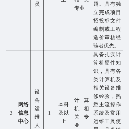
业
员
题。具有独
专业
立完成项目
生
招投标文件
就
编制或工程
业
造价审核经
验者优先。
学
具备扎实计
生
算机硬件知
处
识，具有各
类计算机及
信
相关设备维
设
息
修经验，熟
备
计算
网络
本科
悉主流操作
公
运
机相
3
信息
1
及以
系统及常用
维
关专
开
中心
上
运维工具使
人
业