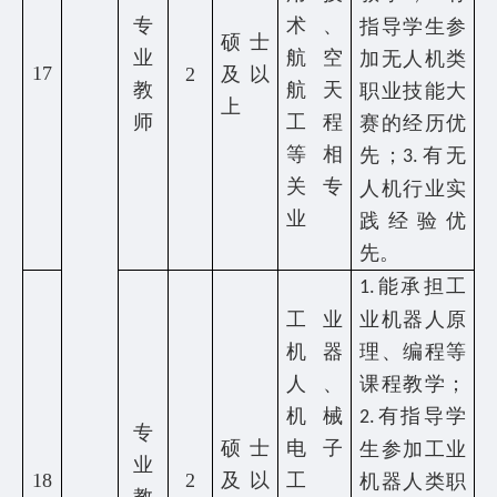
专
术、
指导学生参
硕士
业
航空
加无人机类
17
2
及以
教
航天
职业技能大
上
师
工程
赛的经历优
等相
先；
有无
3.
关专
人机行业实
业
践经验优
先。
能承担工
1.
工业
业机器人原
机器
理、编程等
人、
课程教学；
机械
有指导学
2.
专
硕士
电子
生参加工业
业
18
2
及以
工
机器人类职
教