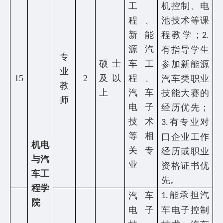
工
机控制、电
程、
池技术等课
新能
程教学；
2.
源汽
有指导学生
专
硕士
车工
参加新能源
业
15
2
及以
程、
汽车类职业
教
上
汽车
技能大赛的
师
电子
经历优先；
技术
有专业对
3.
等相
口企业工作
机电
关专
经历或职业
与汽
业
资格证书优
车工
先。
程学
能承担汽
汽车
1.
院
电子
车电子控制