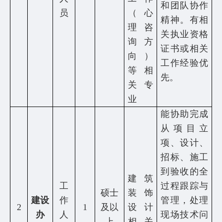
网
和团队协作
员
（心
精神。有相
教
理咨
关执业资格
询方
务
证书或相关
向）
工作经验优
处
等相
先。
关专
党
业
建
能协助完成
思
从项目立
项、设计、
政
招标、施工
团
到验收的全
建筑
委
工
过程跟踪与
硕士
装饰
建设
作
管理，处理
毕
2
1
及以
设计
办
人
现场技术问
上
相关